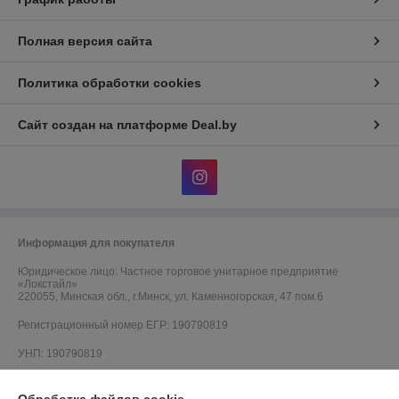
Полная версия сайта
Политика обработки cookies
Сайт создан на платформе Deal.by
Информация для покупателя
Юридическое лицо:
Частное торговое унитарное предприятие
«Локстайл»
220055, Минская обл., г.Минск, ул. Каменногорская, 47 пом.6
Регистрационный номер ЕГР: 190790819
УНП: 190790819
Регистрационный орган: Минский городской исполнительный комитет