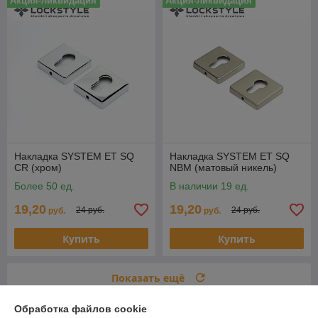
Акция-ликвидация
Акция-ликвидация
Накладка SYSTEM ET SQ
Накладка SYSTEM ET SQ
CR (хром)
NBM (матовый никель)
Более 50 ед.
В наличии 19 ед.
19,20
19,20
24 руб.
24 руб.
руб.
руб.
Купить
Купить
Показать ещё
Обработка файлов cookie
О нас