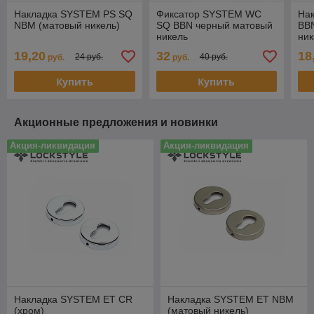
Накладка SYSTEM PS SQ
Фиксатор SYSTEM WC
На
NBM (матовый никель)
SQ BBN черный матовый
BB
никель
ник
19,20
32
18
24 руб.
40 руб.
руб.
руб.
Купить
Купить
Акционные предложения и новинки
Акция-ликвидация
Акция-ликвидация
Накладка SYSTEM ET CR
Накладка SYSTEM ET NBM
(хром)
(матовый никель)