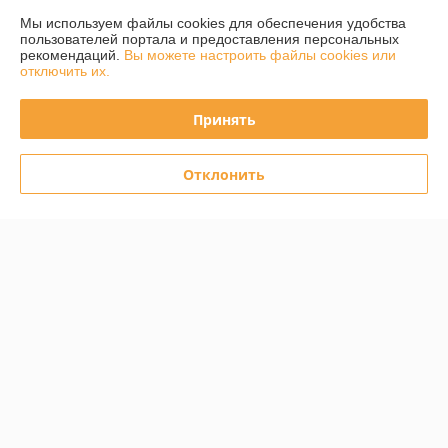
Мы используем файлы cookies для обеспечения удобства
Рейтинг не сформирован
пользователей портала и предоставления персональных
Менее 5 отзывов за последний год
рекомендаций.
Вы можете настроить файлы cookies или
отключить их.
Работает с 02.05.2013
Принять
г. Минск
ул. Каменногорская, 47 (БЦ Каменногорский). , Минск,
Беларусь
Отклонить
Контакты
Показать весь график работы
Сегодня выходной
Отзывы о магазине
25 отзывов за всё время
Покупатель
23.11.2025
Отлично