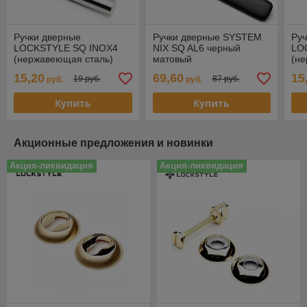
Ручки дверные
Ручки дверные SYSTEM
Руч
LOCKSTYLE SQ INOX4
NIX SQ AL6 черный
LO
(нержавеющая сталь)
матовый
(н
15,20
69,60
15
19 руб.
87 руб.
руб.
руб.
Купить
Купить
Акционные предложения и новинки
Акция-ликвидация
Акция-ликвидация