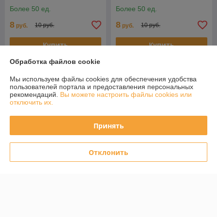
Более 50 ед.
Более 50 ед.
8
8
10 руб.
10 руб.
руб.
руб.
Купить
Купить
Обработка файлов cookie
Акция-ликвидация
Акция-ликвидация
Мы используем файлы cookies для обеспечения удобства
пользователей портала и предоставления персональных
рекомендаций.
Вы можете настроить файлы cookies или
отключить их.
Принять
Отклонить
Фиксатор LOCKSTYLE ZQ
Фиксатор LOCKSTYLE PRO-
WC PB/CP золото/хром
WC AB бронза
Более 50 ед.
В наличии 19 ед.
8
8
10 руб.
10 руб.
руб.
руб.