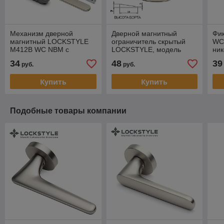
Механизм дверной
Дверной магнитный
Фи
магнитный LOCKSTYLE
ограничитель скрытый
WC
M412B WC NBM с
LOCKSTYLE, модель
ник
лицевой и ответной
STOPPINO Mod.2 MATT
34
48
39
руб.
руб.
планками
NICKEL(мат никель),7 мм
Купить
Купить
Подобные товары компании