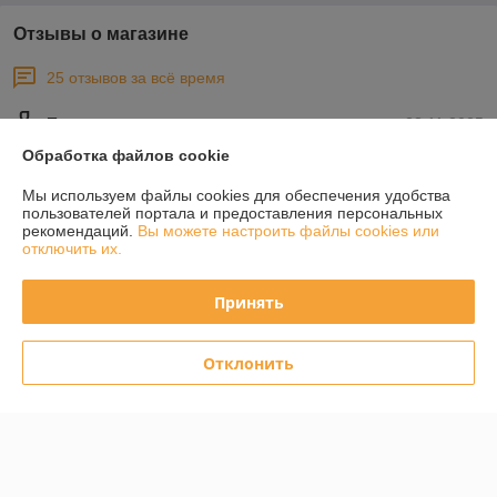
Отзывы о магазине
25 отзывов за всё время
Покупатель
23.11.2025
Обработка файлов cookie
Отлично
Мы используем файлы cookies для обеспечения удобства
пользователей портала и предоставления персональных
Покупатель
25.11.2021
рекомендаций.
Вы можете настроить файлы cookies или
отключить их.
Отлично
Показать все отзывы
Принять
Отклонить
О нас
Контакты
Доставка и оплата