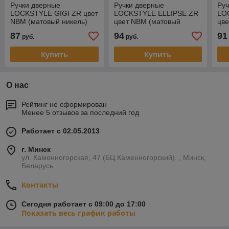
Ручки дверные
Ручки дверные
Руч
LOCKSTYLE GIGI ZR цвет
LOCKSTYLE ELLIPSE ZR
LO
NBM (матовый никель)
цвет NBM (матовый
цв
никель)
ник
87
94
91
руб.
руб.
Купить
Купить
О нас
Рейтинг не сформирован
Менее 5 отзывов за последний год
Работает с 02.05.2013
г. Минск
ул. Каменногорская, 47 (БЦ Каменногорский). , Минск,
Беларусь
Контакты
Сегодня работает с 09:00 до 17:00
Показать весь график работы