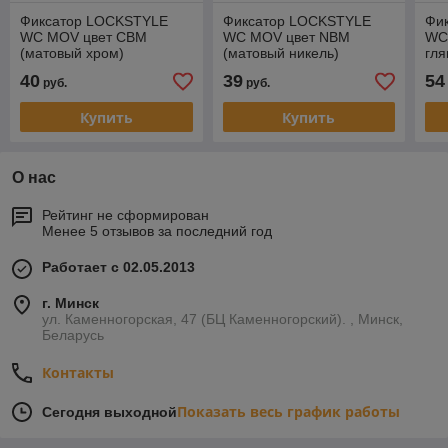
Фиксатор LOCKSTYLE
Фиксатор LOCKSTYLE
Фи
WC MOV цвет CBM
WC MOV цвет NBM
WC
(матовый хром)
(матовый никель)
гля
пок
40
39
54
руб.
руб.
Купить
Купить
О нас
Рейтинг не сформирован
Менее 5 отзывов за последний год
Работает с 02.05.2013
г. Минск
ул. Каменногорская, 47 (БЦ Каменногорский). , Минск,
Беларусь
Контакты
Показать весь график работы
Сегодня выходной