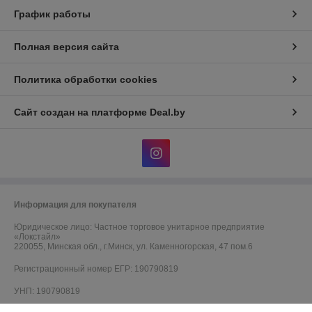
График работы
Полная версия сайта
Политика обработки cookies
Сайт создан на платформе Deal.by
Информация для покупателя
Юридическое лицо:
Частное торговое унитарное предприятие
«Локстайл»
220055, Минская обл., г.Минск, ул. Каменногорская, 47 пом.6
Регистрационный номер ЕГР: 190790819
УНП: 190790819