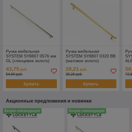
Ручка мебельная
Ручка мебельная
Ру
SYSTEM SY8807 0576 мм
SYSTEM SY8807 0320 BB
SY
GL (глянцевое золото)
(матовое золото)
AL6
43,75
28,21
58
руб.
руб.
54,69 руб.
35,26 руб.
72,
Купить
Купить
Акционные предложения и новинки
Акция-ликвидация
Акция-ликвидация