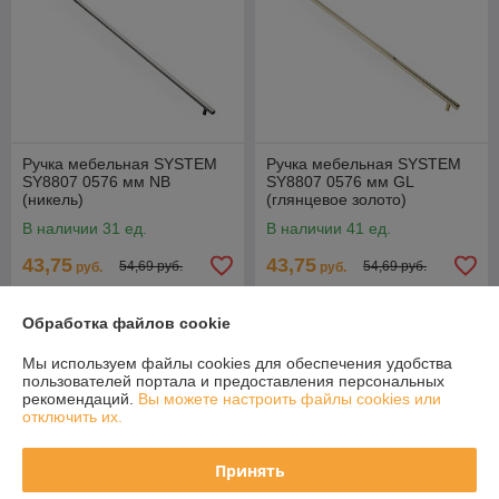
Ручка мебельная SYSTEM
Ручка мебельная SYSTEM
SY8807 0576 мм NB
SY8807 0576 мм GL
(никель)
(глянцевое золото)
В наличии 31 ед.
В наличии 41 ед.
43,75
43,75
54,69 руб.
54,69 руб.
руб.
руб.
Купить
Купить
Обработка файлов cookie
Акция-ликвидация
Акция-ликвидация
Мы используем файлы cookies для обеспечения удобства
пользователей портала и предоставления персональных
рекомендаций.
Вы можете настроить файлы cookies или
отключить их.
Принять