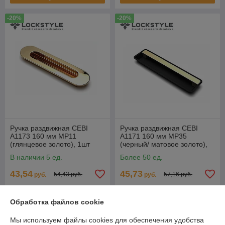
-20%
-20%
Ручка раздвижная CEBI
Ручка раздвижная CEBI
A1173 160 мм MP11
A1171 160 мм MP35
(глянцевое золото), 1шт
(черный/ матовое золото),
1шт
В наличии 5 ед.
Более 50 ед.
43,54
45,73
54,43 руб.
57,16 руб.
руб.
руб.
Купить
Купить
Обработка файлов cookie
-20%
-20%
Мы используем файлы cookies для обеспечения удобства