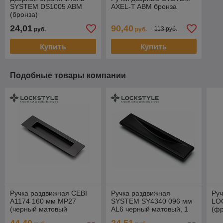
SYSTEM DS1005 ABM
AXEL-T ABM бронза
(бронза)
24,01
90,40
113 руб.
руб.
руб.
Купить
Купить
Подобные товары компании
Ручка раздвижная CEBI
Ручка раздвижная
Руч
A1174 160 мм MP27
SYSTEM SY4340 096 мм
LO
(черный матовый
AL6 черный матовый, 1
(фр
никель), 1шт
шт
1ш