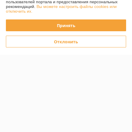
пользователей портала и предоставления персональных
рекомендаций.
Вы можете настроить файлы cookies или
отключить их.
Принять
Отклонить
Ручка раздвижная SYSTEM
Ручка раздвижная CEBI
SY4340 096 мм GL
A1171 160 мм PC35
(глянцевое золото), 1 шт
(черный/ матовое золото),
1шт
Более 50 ед.
Более 50 ед.
27,85
34,34
34,82 руб.
42,92 руб.
руб.
руб.
Купить
Купить
Показать ещё
О нас