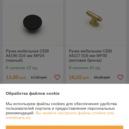
Ручка мебельная CEBI
Ручка мебельная CEBI
A4196 016 мм MP24
A4117 016 мм MP30
(черный)
(матовая бронза)
В наличии 20 ед.
В наличии 41 ед.
13,85
16,22
17,32 руб.
20,28 руб.
руб.
руб.
Купить
Купить
Обработка файлов cookie
Акция-ликвидация
Акция-ликвидация
Мы используем файлы cookies для обеспечения удобства
пользователей портала и предоставления персональных
рекомендаций.
Вы можете настроить файлы cookies или
отключить их.