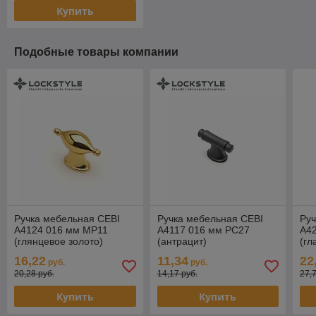
Купить
Подобные товары компании
Ручка мебельная CEBI
Ручка мебельная CEBI
Руч
A4124 016 мм MP11
A4117 016 мм PC27
A4
(глянцевое золото)
(антрацит)
(гл
ант
16,22
11,34
22
руб.
руб.
20,28 руб.
14,17 руб.
27,
Купить
Купить