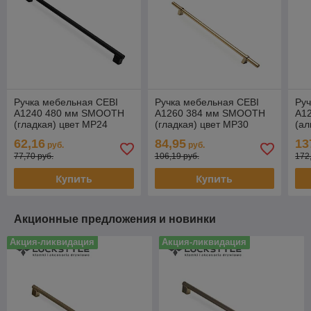
Ручка мебельная CEBI
Ручка мебельная CEBI
Руч
A1240 480 мм SMOOTH
A1260 384 мм SMOOTH
A1
(гладкая) цвет MP24
(гладкая) цвет MP30
(ал
черный
матовая бронза
мат
62,16
84,95
13
руб.
руб.
77,70 руб.
106,19 руб.
172
Купить
Купить
Акционные предложения и новинки
Акция-ликвидация
Акция-ликвидация