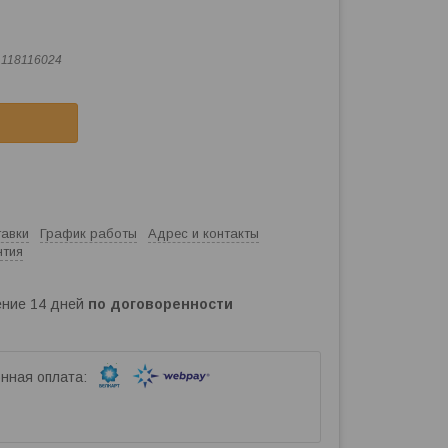
:
118116024
тавки
График работы
Адрес и контакты
нтия
чение 14 дней
по договоренности