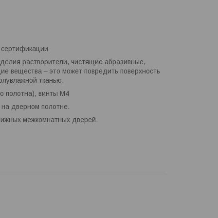
й сертификации
зделия растворители, чистящие абразивные,
ие вещества – это может повредить поверхность
полувлажной тканью.
о полотна), винты М4
 на дверном полотне.
вижных межкомнатных дверей.