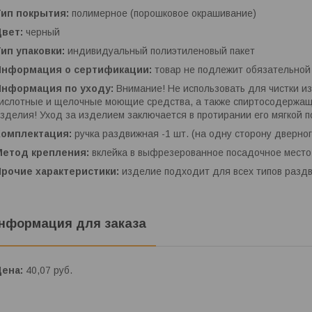
Тип покрытия:
полимерное (порошковое окрашивание)
Цвет:
черный
Тип упаковки:
индивидуальный полиэтиленовый пакет
Информация о сертификации:
товар не подлежит обязательно
Информация по уходу:
Внимание! Не использовать для чистки и
ислотные и щелочные моющие средства, а также спиртосодержащ
зделия! Уход за изделием заключается в протирании его мягкой 
Комплектация:
ручка раздвижная -1 шт. (на одну сторону дверног
Метод крепления:
вклейка в выфрезерованное посадочное место
Прочие характеристики:
изделие подходит для всех типов разд
нформация для заказа
Цена:
40,07
руб.