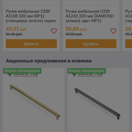
Ручка мебельная CEBI
Ручка мебельная CEBI
Руч
A1108 320 мм MP11
A1243 320 мм DIAMOND
A1
(глянцевое золото) серия
(алмаз) цвет MP11
(ч
THOR
глянцевое золото
43,57
55,65
28
руб.
руб.
54,46 руб.
69,56 руб.
35,
Купить
Купить
Акционные предложения и новинки
Акция-ликвидация
Акция-ликвидация