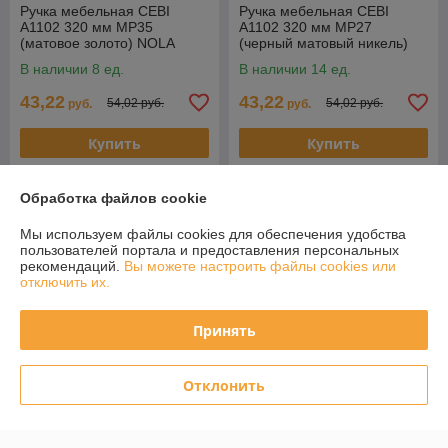
Ручка мебельная CEBI
Ручка мебельная CEBI
A1102 320 мм MP35
A1102 320 мм MP27
(матовое золото) NOLA
(черный матовый никель)
NOLA
В наличии 8 ед.
В наличии 14 ед.
43,22
43,22
54,02 руб.
54,02 руб.
руб.
руб.
Купить
Купить
Акция-ликвидация
Акция-ликвидация
Обработка файлов cookie
Мы используем файлы cookies для обеспечения удобства
пользователей портала и предоставления персональных
рекомендаций.
Вы можете настроить файлы cookies или
отключить их.
Принять
Отклонить
Ручка мебельная CEBI
Ручка мебельная CEBI
A1103 320 мм MP27
A1105 320 мм MP35
(черный матовый никель)
(матовое золото) серия