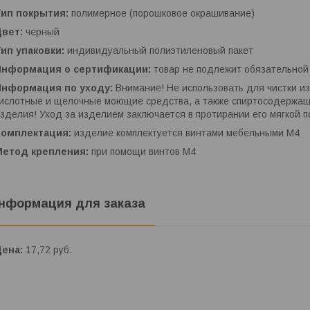
Тип покрытия:
полимерное (порошковое окрашивание)
Цвет:
черный
Тип упаковки:
индивидуальный полиэтиленовый пакет
Информация о сертификации:
товар не подлежит обязательно
Информация по уходу:
Внимание! Не использовать для чистки и
ислотные и щелочные моющие средства, а также спиртосодержащ
зделия! Уход за изделием заключается в протирании его мягкой 
Комплектация:
изделие комплектуется винтами мебельными М4
Метод крепления:
при помощи винтов М4
нформация для заказа
Цена:
17,72
руб.