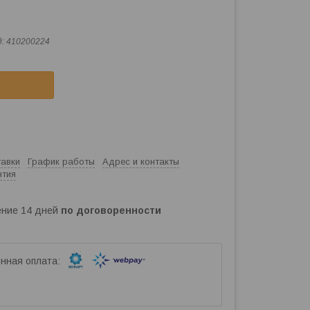
д:
410200224
тавки
График работы
Адрес и контакты
нтия
чение 14 дней
по договоренности